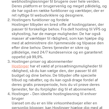
webhostingløsninger til brugere over hele verden.
Deres platform er brugervenlig og meget pålidelig, og
de har også en række funktioner og værktøjer, der er
ret nyttige til webudviklere og designere.
Hostingers funktioner og fordele
Hostinger tilbyder en bred vifte af hostingplaner, der
passer til forskellige behov. Fra delt hosting til VPS og
skyhosting, har de mange muligheder. De har også
masser af værktøjer til rådighed, som kan hjælpe dig
med at administrere din hjemmeside og tilpasse den
efter dine behov. Deres tjenester er sikre og
pålidelige, med 24/7 kundeservice og en garanteret
oppetid på 99,9%.
Hostinger-priser og abonnementer
Hostinger
har et væld af prissætningsmuligheder til
rådighed, så du kan vælge den, der passer til dit
budget og dine behov. De tilbyder ofte specielle
tilbud og rabatter, og du kan også drage fordel af
deres gratis prøveperiode, hvis du vil prøve deres
tjenester, før du forpligter dig til et abonnement.
Hostinger – Den ideelle hostingløsning til enhver
bruger
Uanset om du er en lille virksomhedsejer eller en
personlig blogger, kan Hostinger hjælpe dig med at