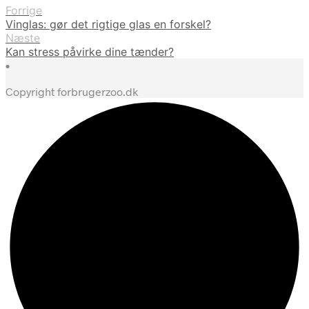
Forrige
Vinglas: gør det rigtige glas en forskel?
Næste
Kan stress påvirke dine tænder?
•
Copyright forbrugerzoo.dk