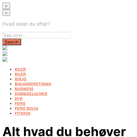
×
×
Hvad leder du efter?
BILER
BILER
BOLIG
BOLIGINDRETNING
BUSINESS
DOM&AELIG;NER
DYR
FERIE
FERIE BOLIG
FITNESS
Alt hvad du behøver