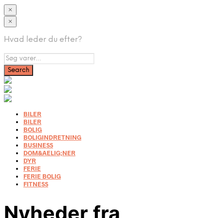
×
×
Hvad leder du efter?
BILER
BILER
BOLIG
BOLIGINDRETNING
BUSINESS
DOM&AELIG;NER
DYR
FERIE
FERIE BOLIG
FITNESS
Nyheder fra