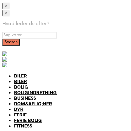
×
×
Hvad leder du efter?
BILER
BILER
BOLIG
BOLIGINDRETNING
BUSINESS
DOM&AELIG;NER
DYR
FERIE
FERIE BOLIG
FITNESS