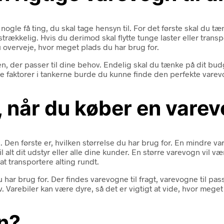
nogle få ting, du skal tage hensyn til. For det første skal du t
strækkelig. Hvis du derimod skal flytte tunge laster eller tran
du overveje, hvor meget plads du har brug for.
 en, der passer til dine behov. Endelig skal du tænke på dit bud
e faktorer i tankerne burde du kunne finde den perfekte varev
, når du køber en vare
n. Den første er, hvilken størrelse du har brug for. En mindre
 alt dit udstyr eller alle dine kunder. En større varevogn vil v
 at transportere alting rundt.
u har brug for. Der findes varevogne til fragt, varevogne til p
. Varebiler kan være dyre, så det er vigtigt at vide, hvor meget
gn?