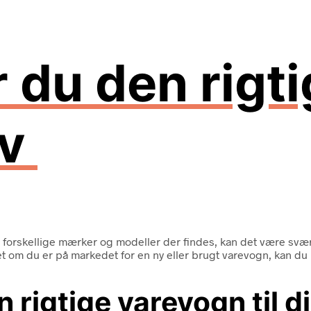
 du den rigt
ov
de forskellige mærker og modeller der findes, kan det være svært 
set om du er på markedet for en ny eller brugt varevogn, kan du
 rigtige varevogn til 