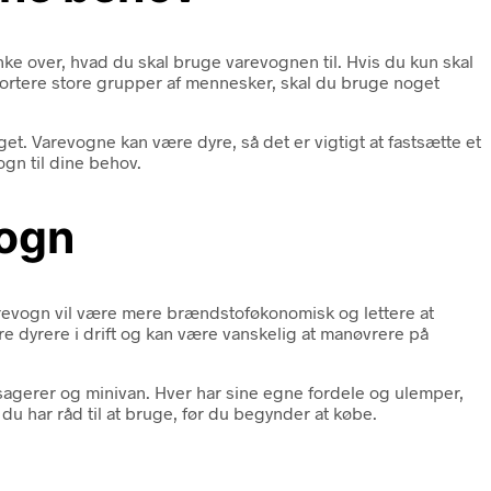
ænke over, hvad du skal bruge varevognen til. Hvis du kun skal
sportere store grupper af mennesker, skal du bruge noget
get. Varevogne kan være dyre, så det er vigtigt at fastsætte et
ogn til dine behov.
vogn
 varevogn vil være mere brændstoføkonomisk og lettere at
ære dyrere i drift og kan være vanskelig at manøvrere på
assagerer og minivan. Hver har sine egne fordele og ulemper,
 du har råd til at bruge, før du begynder at købe.