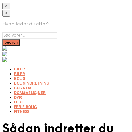
×
×
Hvad leder du efter?
BILER
BILER
BOLIG
BOLIGINDRETNING
BUSINESS
DOM&AELIG;NER
DYR
FERIE
FERIE BOLIG
FITNESS
Sådan indretter du