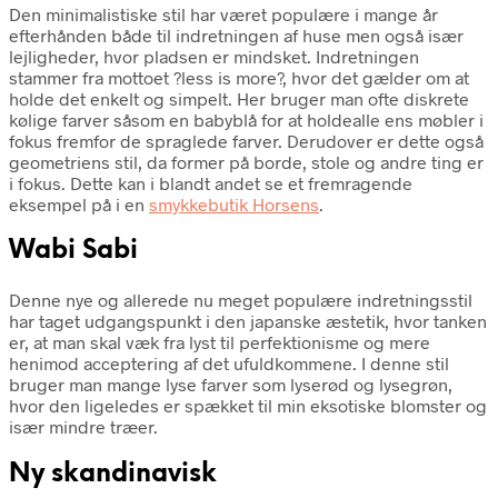
Den minimalistiske stil har været populære i mange år
efterhånden både til indretningen af huse men også især
lejligheder, hvor pladsen er mindsket. Indretningen
stammer fra mottoet ?less is more?, hvor det gælder om at
holde det enkelt og simpelt. Her bruger man ofte diskrete
kølige farver såsom en babyblå for at holdealle ens møbler i
fokus fremfor de spraglede farver. Derudover er dette også
geometriens stil, da former på borde, stole og andre ting er
i fokus. Dette kan i blandt andet se et fremragende
eksempel på i en
smykkebutik Horsens
.
Wabi Sabi
Denne nye og allerede nu meget populære indretningsstil
har taget udgangspunkt i den japanske æstetik, hvor tanken
er, at man skal væk fra lyst til perfektionisme og mere
henimod acceptering af det ufuldkommene. I denne stil
bruger man mange lyse farver som lyserød og lysegrøn,
hvor den ligeledes er spækket til min eksotiske blomster og
især mindre træer.
Ny skandinavisk